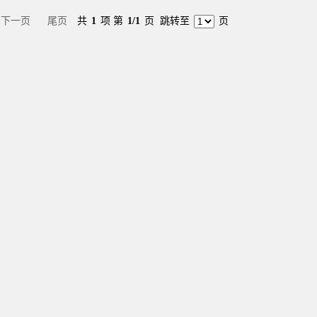
下一页
尾页
共
1
项 第
1/1
页
跳转至
页