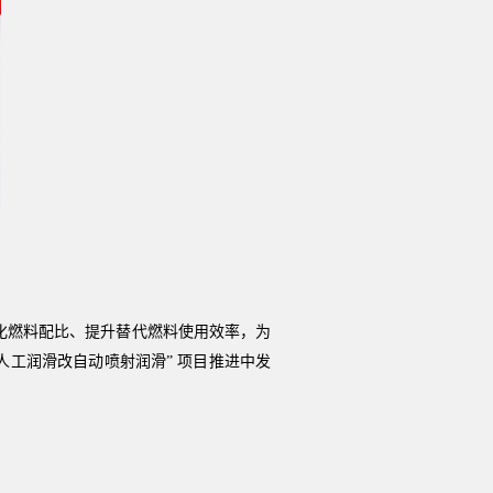
优化燃料配比、提升替代燃料使用效率，为
人工润滑改自动喷射润滑” 项目推进中发