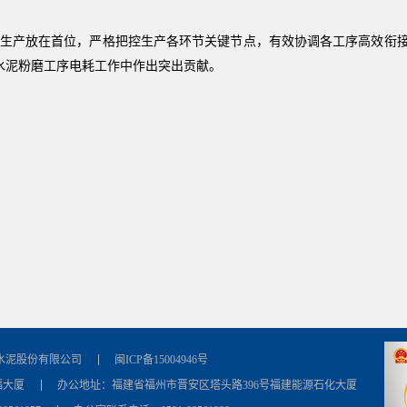
产放在首位，严格把控生产各环节关键节点，有效协调各工序高效衔接。2
水泥粉磨工序电耗工作中作出突出贡献。
水泥股份有限公司
闽ICP备15004946号
福大厦
办公地址：福建省福州市晋安区塔头路396号福建能源石化大厦