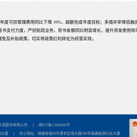
 年度可控管理费用同比下降 10%，超额完成年度目标；多措并举降低
对外背书支付力度，严控贴现业务，背书金额同比明显增长，提升资金使用
减免及补贴政策，切实将政策红利转化为经营实效。
水泥股份有限公司
闽ICP备15004946号
福大厦
办公地址：福建省福州市晋安区塔头路396号福建能源石化大厦